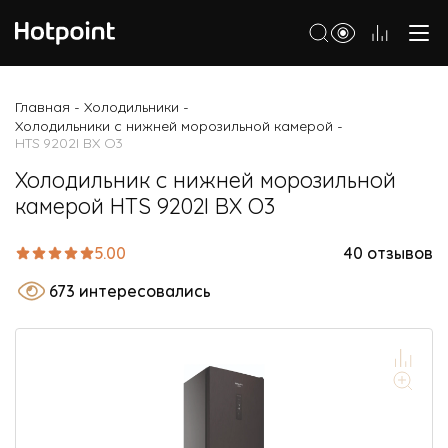
Холодильники
Главная
Холодильники
-
-
Холодильники с нижней морозильной камерой
-
Морозильные камеры
HTS 9202I BX O3
Стиральные и сушильные машины
Холодильник с нижней морозильной
камерой HTS 9202I BX O3
Посудомоечные машины
Варочные панели
5.00
40 отзывов
Духовые шкафы
673 интересовались
Кухонные плиты
Вытяжки
Микроволновые печи
Малая бытовая техника