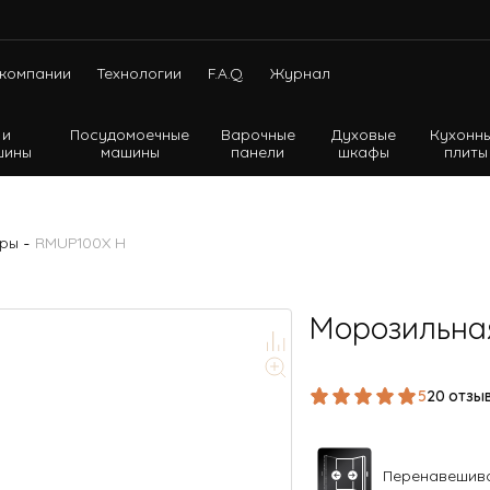
компании
Технологии
F.A.Q.
Журнал
 и
Посудомоечные
Варочные
Духовые
Кухонн
шины
машины
панели
шкафы
плиты
Холодильники с нижней морозильной камерой
Холодильники с верхней морозильной камерой
-
еры
RMUP100X H
Холодильники Side-by-side
Морозильна
5
20 отзы
Перенавешив