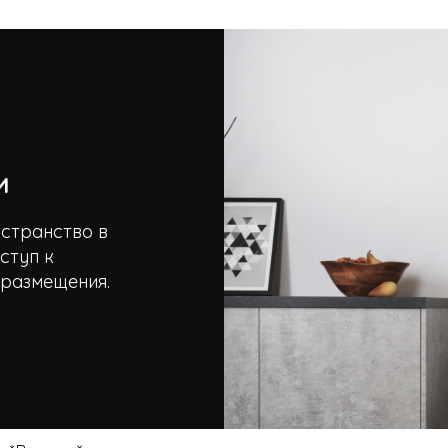
и
остранство в
ступ к
 размещения.