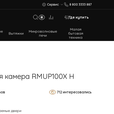
Сервис
8 800 3333 887
Где купить
Малая
ые
Микроволновые
Вытяжки
бытовая
печи
техника
Многодверные холодильники
Встраиваемые холодильники
я камера RMUP100X H
вов
712 интересовались
аемые двери