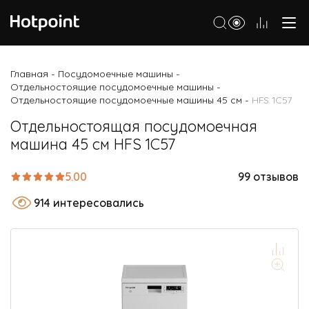
Холодильники
Главная
Посудомоечные машины
-
-
Отдельностоящие посудомоечные машины
-
Морозильные камеры
Отдельностоящие посудомоечные машины 45 см
HFS 1C57
-
Стиральные и сушильные машины
Отдельностоящая посудомоечная
машина 45 см HFS 1C57
Посудомоечные машины
Варочные панели
5.00
99 отзывов
Духовые шкафы
914 интересовались
Кухонные плиты
Вытяжки
Микроволновые печи
Малая бытовая техника