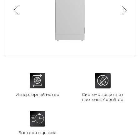
О Hotpoint
Технологии
Где купить
Журнал
Сервис
8 800 3333 887
Инверторный мотор
Система защиты от
протечек AquaStop
Быстрая функция