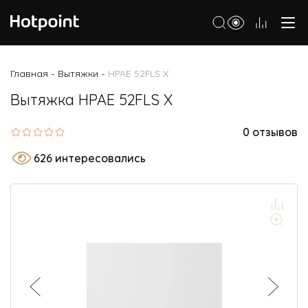
Холодильники
Главная
Вытяжки
HPAE 52FLS X
-
-
Морозильные камеры
Вытяжка HPAE 52FLS X
Стиральные и сушильные машины
0 отзывов
Посудомоечные машины
626 интересовались
Варочные панели
Духовые шкафы
Кухонные плиты
Вытяжки
Микроволновые печи
Малая бытовая техника