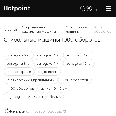
Холодильники
Стиральные и
Стиральные
1000
Главная
-
-
-
сушильные машины
машины
оборотов
Морозильные камеры
Стиральные машины 1000 оборотов
Стиральные и сушильные машины
Посудомоечные машины
загрузка 5 кг
загрузка 6 кг
загрузка 7 кг
загрузка 8 кг
загрузка 9 кг
загрузка 10 кг
Варочные панели
инверторные
с дисплеем
Духовые шкафы
с сенсорным управлением
1200 оборотов
Кухонные плиты
1400 оборотов
узкие 40-45 см
Вытяжки
суперузкие 34-39 см
белые
Микроволновые печи
Фильтры
Количество товаров:
13
Малая бытовая техника