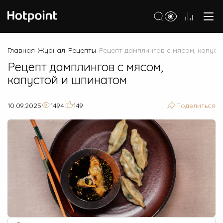
Холодильники
Главная
Журнал
Рецепты
Рецепт дамплингов с мясом, капуст
-
-
-
Рецепт дамплингов с мясом,
Морозильные камеры
капустой и шпинатом
Стиральные и сушильные машины
Посудомоечные машины
10.09.2025
1494
149
Поделиться
Варочные панели
Духовые шкафы
Кухонные плиты
Вытяжки
Микроволновые печи
Малая бытовая техника