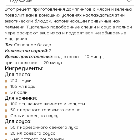
Содержание
Этот рецепт приготовления дамплингов с мясом и зеленью
Ингредиенты
О Hotpoint
позволит вам в домашних условиях наслаждаться этим
Приготовление
экзотическим блюдом, напоминающим привычные нам
Технологии
пельмени. Тщательно подобранные специи и соус в полной
мере раскроют вкус мяса и подарят вам незабываемые
Где купить
ощущения.
Тип:
Основное блюдо
Журнал
Количество порций:
2
Время приготовления:
подготовка — 10 минут,
Сервис
приготовление — 20 минут
Ингредиенты:
8 800 3333 887
Для теста:
210 г муки
105 мл воды
5 г соли
Для начинки:
100 г тушеного шпината и капусты
50 г вареного говяжьего фарша
Соль и перец по вкусу
Для соуса:
50 г нарезанного свежего лука
20 мл соевого соуса
5 мл острого соуса чили