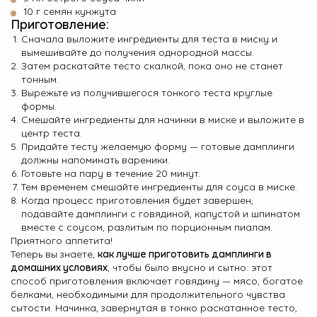
10 г семян кунжута
Приготовление:
Сначала выложите ингредиенты для теста в миску и
вымешивайте до получения однородной массы.
Затем раскатайте тесто скалкой, пока оно не станет
тонным.
Вырежьте из получившегося тонкого теста круглые
формы.
Смешайте ингредиенты для начинки в миске и выложите в
центр теста.
Придайте тесту желаемую форму — готовые дамплинги
должны напоминать вареники.
Готовьте на пару в течение 20 минут.
Тем временем смешайте ингредиенты для соуса в миске.
Когда процесс приготовления будет завершен,
подавайте дамплинги с говядиной, капустой и шпинатом
вместе с соусом, разлитым по порционным пиалам.
Приятного аппетита!
Теперь вы знаете,
как лучше приготовить дамплинги в
домашних условиях
, чтобы было вкусно и сытно: этот
способ приготовления включает говядину — мясо, богатое
белками, необходимыми для продолжительного чувства
сытости. Начинка, завернутая в тонко раскатанное тесто,