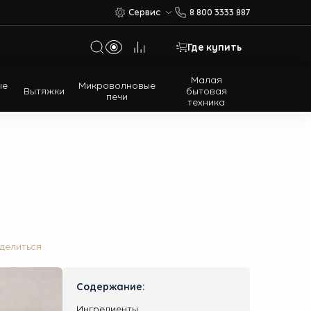
Сервис
8 800 3333 887
Где купить
Малая
ые
Микроволновые
Вытяжки
бытовая
печи
техника
Многодверные холодильники
Встраиваемые холодильники
делиться
Содержание:
Ингредиенты