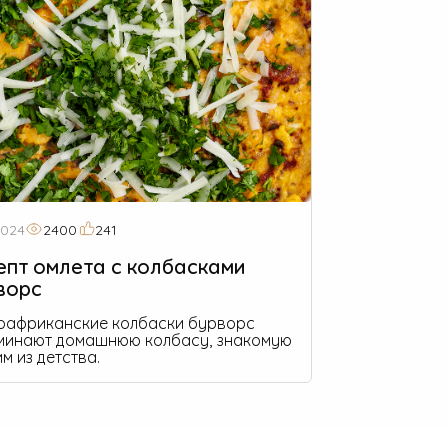
2024
2400
241
епт омлета с колбасками
ворс
африканские колбаски бурворс
минают домашнюю колбасу, знакомую
м из детства.