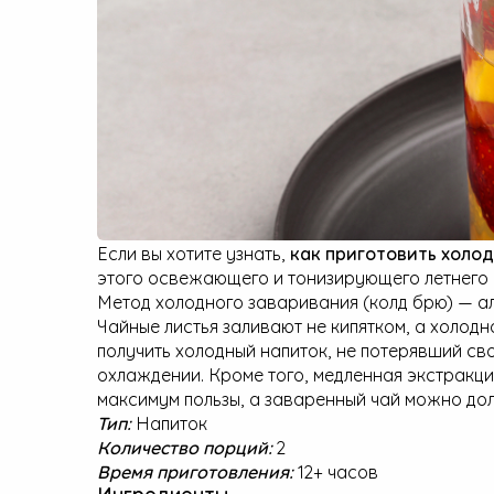
Малая бытовая техника
Если вы хотите узнать,
как приготовить холо
этого освежающего и тонизирующего летнего 
Метод холодного заваривания (колд брю) — а
Чайные листья заливают не кипятком, а холодн
получить холодный напиток, не потерявший св
охлаждении. Кроме того, медленная экстракци
максимум пользы, а заваренный чай можно дол
Тип:
Напиток
Количество порций:
2
Время приготовления:
12+ часов
Ингредиенты