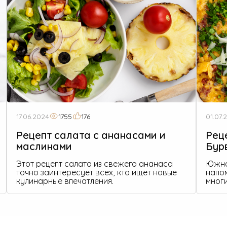
17.06.2024
1755
176
01.07.
Рецепт салата с ананасами и
Рец
маслинами
Бур
Этот рецепт салата из свежего ананаса
Южно
точно заинтересует всех, кто ищет новые
напо
кулинарные впечатления.
многи