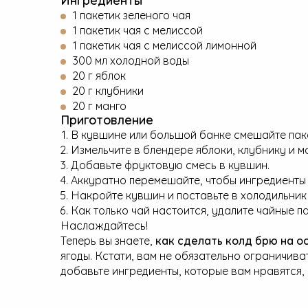
1 пакетик зеленого чая
1 пакетик чая с мелиссой
1 пакетик чая с мелиссой лимонной
300 мл холодной воды
20 г яблок
20 г клубники
20 г манго
Приготовление
В кувшине или большой банке смешайте паке
Измельчите в блендере яблоки, клубнику и ма
Добавьте фруктовую смесь в кувшин.
Аккуратно перемешайте, чтобы ингредиенты
Накройте кувшин и поставьте в холодильник 
Как только чай настоится, удалите чайные п
Наслаждайтесь!
Теперь вы знаете,
как сделать колд брю на о
ягоды. Кстати, вам не обязательно ограничива
добавьте ингредиенты, которые вам нравятся