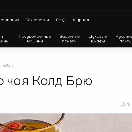
компании
Технологии
F.A.Q.
Журнал
 и
Посудомоечные
Варочные
Духовые
Кухонн
шины
машины
панели
шкафы
плиты
Холодильники с нижней морозильной камерой
Холодильники с верхней морозильной камерой
олд Брю
Холодильники Side-by-side
о чая Колд Брю
По