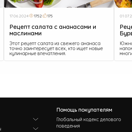
17.06.2024
1752
175
01.07.
Рецепт салата с ананасами и
Рец
маслинами
Бур
Этот рецепт салата из свежего ананаса
Южно
точно заинтересует всех, кто ищет новые
напо
кулинарные впечатления.
многи
Помощь покупателям
Глобальный кодекс делового
поведения
ы