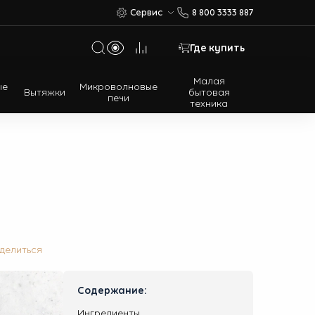
Сервис
8 800 3333 887
Где купить
Малая
ые
Микроволновые
Вытяжки
бытовая
печи
техника
Многодверные холодильники
Встраиваемые холодильники
делиться
Содержание:
Ингредиенты