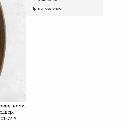
Приготовление
креветками
,
еддер,
аться в