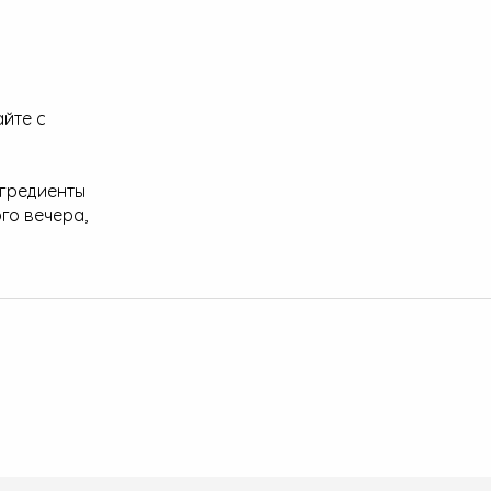
айте с
нгредиенты
го вечера,