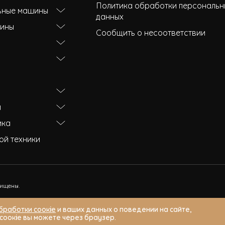
Политика обработки персональн
ьные машины
данных
ины
Сообщить о несоответствии
и
ика
ой техники
щищены.
бработки соокіе
и ваших данных о поведении на сайте,
соокіе вы можете через браузер.