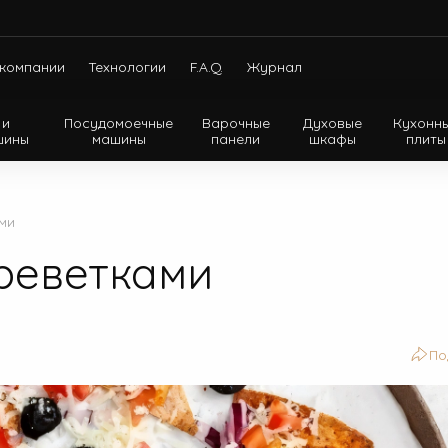
компании
Технологии
F.A.Q.
Журнал
 и
Посудомоечные
Варочные
Духовые
Кухонн
шины
машины
панели
шкафы
плиты
Холодильники с нижней морозильной камерой
Холодильники с верхней морозильной камерой
ми
Холодильники Side-by-side
креветками
По