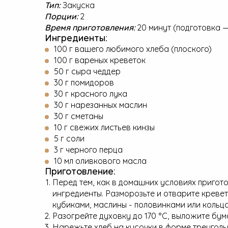
Тип:
Закуска
Порции:
2
Время приготовления:
20 минут (подготовка —
Ингредиенты:
100 г вашего любимого хлеба (плоского)
100 г вареных креветок
50 г сыра чеддер
30 г помидоров
30 г красного лука
30 г нарезанных маслин
30 г сметаны
10 г свежих листьев кинзы
5 г соли
3 г черного перца
10 мл оливкового масла
Приготовление:
Перед тем, как в домашних условиях пригото
ингредиенты. Разморозьте и отварите кревет
кубиками, маслины - половинками или кольца
Разогрейте духовку до 170 °C, выложите бум
Нарежьте хлеб на кусочки в форме треуголь