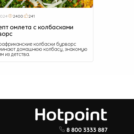
2024
2400
241
епт омлета с колбасками
ворс
африканские колбаски бурворс
минают домашнюю колбасу, знакомую
м из детства.
8 800 3333 887