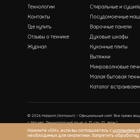
Технологии
Стиральные и сушил
Контакты
Посудомоечные маш
Где купить
Варочные панели
Отзывы о технике
Духовые шкафы
Журнал
Кухонные плиты
Вытяжки
Микроволновые печ
Малая бытовая техн
Каталог встраиваем
© 2026 Hotpoint (Хотпоинт) – Официальный сайт. Все права за
г. Москва, Ленинградский пр-кт, д. 15, стр. 10, этаж 1
service@ihpappliances.ru
Нажмите «ОК», если вы соглашаетесь с
условиями о
необходимых для аналитики. Запретить обработку 