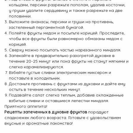
кольцами, персики разрежьте пополам, удалив косточки,
у груши удалите сердцевину и также разрежьте на две
половинки.
Выложите ананасы, персики и груши на противень,
застеленный пергаментной бумагой.
Полейте фрукты медом и посыпьте корицей. Проследите,
чтобы все фрукты были равномерно обмазаны медом с
корицей.
Сверху можно посыпать частью нарезанного миндаля.
Запекайте в предварительно разогретой духовке в
течение 20-25 минут или пока фрукты не станут мягкими и
слегка карамелизируются.
Взбейте густые сливки электрическим миксером и
поставьте в холодильник.
Достаньте противень с фруктами из духовки и дайте ему
остыть в течение нескольких минут.
Подавайте салат слегка теплым, добавив охлажденные
взбитые сливки и оставшиеся лепестки миндаля.
Приятного аппетита!
Рецепты запеченных в духовке фруктов
порадуют
сладкоежек любого возраста. Готовьте с удовольствием
вкусные и ароматные лакомства!