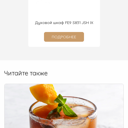
1 SH BLG
Духовой шкаф FE9 S831 JSH IX
Духовой
ПОДРОБНЕЕ
Читайте также