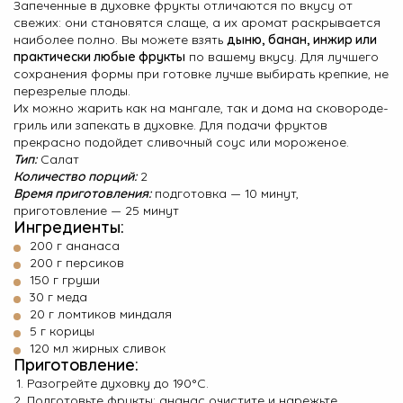
Запеченные в духовке фрукты отличаются по вкусу от
свежих: они становятся слаще, а их аромат раскрывается
О Hotpoint
наиболее полно. Вы можете взять
дыню, банан, инжир или
практически любые фрукты
по вашему вкусу. Для лучшего
Технологии
сохранения формы при готовке лучше выбирать крепкие, не
перезрелые плоды.
Где купить
Их можно жарить как на мангале, так и дома на сковороде-
гриль или запекать в духовке. Для подачи фруктов
Журнал
прекрасно подойдет сливочный соус или мороженое.
Тип:
Салат
Сервис
Количество порций:
2
Время приготовления:
подготовка — 10 минут,
8 800 3333 887
приготовление — 25 минут
Ингредиенты:
200 г ананаса
200 г персиков
150 г груши
30 г меда
20 г ломтиков миндаля
5 г корицы
120 мл жирных сливок
Приготовление:
Разогрейте духовку до 190°С.
Подготовьте фрукты: ананас очистите и нарежьте