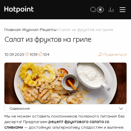
Холодильники
Главная
Журнал
Рецепты
Салат из фруктов на гриле
-
-
-
Салат из фруктов на гриле
Морозильные камеры
Стиральные и сушильные машины
10.09.2025
1039
104
Поделиться
Посудомоечные машины
Варочные панели
Духовые шкафы
Кухонные плиты
Вытяжки
Содержание
Мы не можем оставить поклонников полезного питания без
Ингредиенты
Микроволновые печи
десерта! Предлагаем
рецепт фруктового салата со
Приготовление
сливками
— достойную альтернативу сладостям и выпечке.
Малая бытовая техника