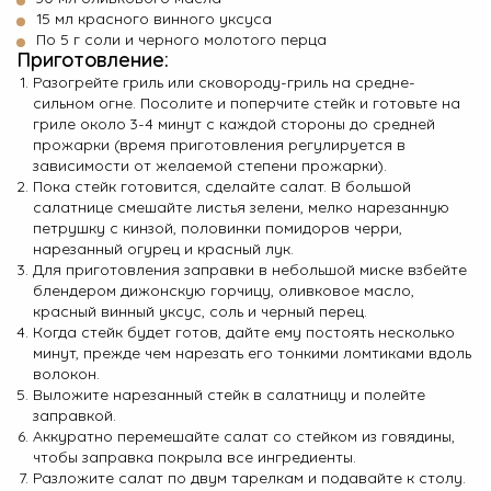
15 мл красного винного уксуса
По 5 г соли и черного молотого перца
Приготовление:
Разогрейте гриль или сковороду-гриль на средне-
сильном огне. Посолите и поперчите стейк и готовьте на
гриле около 3-4 минут с каждой стороны до средней
прожарки (время приготовления регулируется в
зависимости от желаемой степени прожарки).
Пока стейк готовится, сделайте салат. В большой
салатнице смешайте листья зелени, мелко нарезанную
петрушку с кинзой, половинки помидоров черри,
нарезанный огурец и красный лук.
Для приготовления заправки в небольшой миске взбейте
блендером дижонскую горчицу, оливковое масло,
красный винный уксус, соль и черный перец.
Когда стейк будет готов, дайте ему постоять несколько
минут, прежде чем нарезать его тонкими ломтиками вдоль
волокон.
Выложите нарезанный стейк в салатницу и полейте
заправкой.
Аккуратно перемешайте салат со стейком из говядины,
чтобы заправка покрыла все ингредиенты.
Разложите салат по двум тарелкам и подавайте к столу.