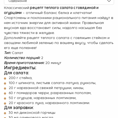
Содержание
Классический
рецепт теплого салата с говядиной и
Ингредиенты
О Hotpoint
огурцами
– отличный баланс белка и клетчатки!
Приготовление
Спортсмены и поклонники рационального питания найдут в
Технологии
нем источник энергии для активной жизни. Правильная
вкусная еда восстановит силы, надолго насыщая без
Где купить
чувства тяжести в желудке.
Дополняйте рецепт теплого салата с говяжьим стейком и
Журнал
овощами любимой зеленью по вашему вкусу, чтобы сделать
его еще полезнее!
Сервис
Тип:
Салат
Количество порций:
2
8 800 3333 887
Время приготовления:
20 минут
Ингредиенты:
Для салата:
200 г стейка,
100 г шпината, листьев салата-латука, рукколы,
20 г нарезанной свежей петрушки, кинзы,
60 г помидоров черри, разрезанных пополам,
50 г огурцов, нарезанных ломтиками,
20 г красного лука, нарезанного ломтиками.
Для заправки:
30 мл дижонской горчицы
30 мл оливкового масла