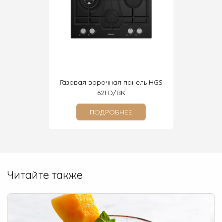
очная
Газовая варочная панель HGS
Элек
IX
62FD/BK
п
ПОДРОБНЕЕ
Читайте также