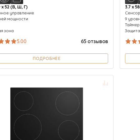
9 х 52 (В, Ш, Г)
3.7 х 58
рное управление
Cенсор
ней мощности
9 уров
р
Таймер
я зона
Защита
5.00
65 отзывов
ПОДРОБНЕЕ