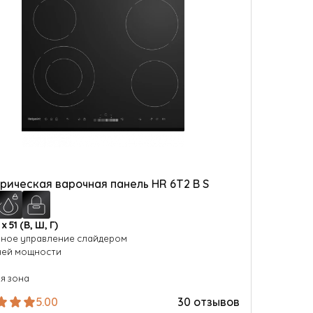
рическая варочная панель HR 6T2 B S
 х 51 (В, Ш, Г)
ное управление слайдером
ней мощности
я зона
5.00
30 отзывов