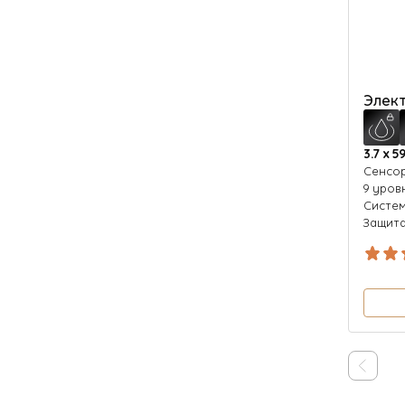
Элект
3.7 х 5
Cенсо
9 уров
Систем
Защита