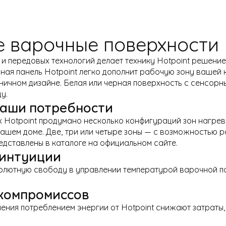
 варочные поверхности 
и передовых технологий делает технику Hotpoint решением
чная панель Hotpoint легко дополнит рабочую зону вашей
ничном дизайне. Белая или черная поверхность с сенсорн
у.
ваши потребности
х Hotpoint продумано несколько конфигураций зон нагрев
ашем доме. Две, три или четыре зоны — с возможностью 
едставлены в каталоге на официальном сайте.
 интуиции
олютную свободу в управлении температурой варочной по
 компромиссов
ения потреблением энергии от Hotpoint снижают затраты,