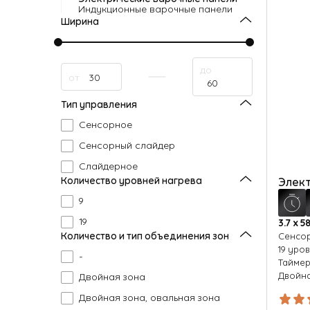
Индукционные варочные панели
Ширина
до
от
Тип управления
Сенсорное
Сенсорный слайдер
Слайдерное
Количество уровней нагрева
Элект
9
19
3.7 х 58
Количество и тип объединения зон
Сенсор
19 уро
-
Тайме
Двойная зона
Двойна
Двойная зона, овальная зона