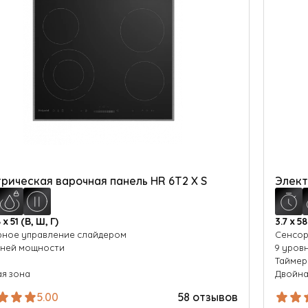
рическая варочная панель HR 6T2 X S
Элект
 х 51 (В, Ш, Г)
3.7 х 58
ное управление слайдером
Сенсор
вней мощности
9 уров
р
Таймер
я зона
Двойна
5.00
58 отзывов