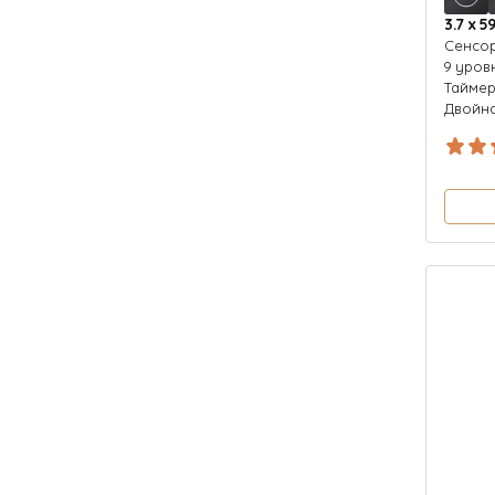
3.7 х 5
Cенсо
9 уров
Тайме
Двойна