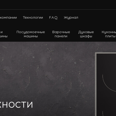
компании
Технологии
F.A.Q.
Журнал
 и
Посудомоечные
Варочные
Духовые
Кухонн
шины
машины
панели
шкафы
плиты
Холодильники с нижней морозильной камерой
Холодильники с верхней морозильной камерой
Холодильники Side-by-side
хности