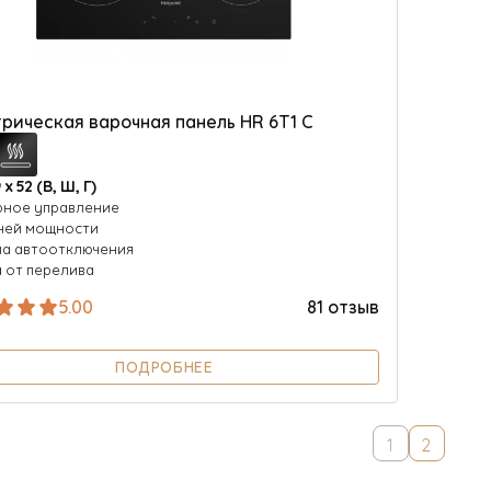
рическая варочная панель HR 6T1 C
9 х 52 (В, Ш, Г)
рное управление
ней мощности
а автоотключения
 от перелива
5.00
81 отзыв
ПОДРОБНЕЕ
1
2