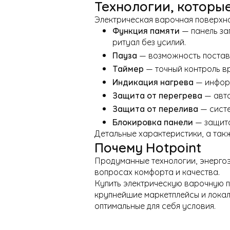
Технологии, которы
Электрическая варочная поверхно
Функция памяти
— панель за
ритуал без усилий.
Пауза
— возможность постави
Таймер
— точный контроль в
Индикация нагрева
— информ
Защита от перегрева
— авто
Защита от перелива
— систе
Блокировка панели
— защита
Детальные характеристики, а такж
Почему Hotpoint
Продуманные технологии, энергоэ
вопросах комфорта и качества.
Купить электрическую варочную п
крупнейшие маркетплейсы и локал
оптимальные для себя условия.