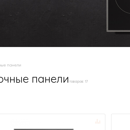
ные панели
очные панели
товаров:
17