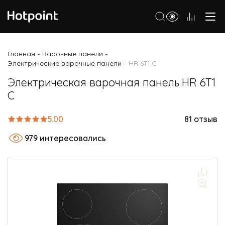
Холодильники
Главная
Варочные панели
-
-
Электрические варочные панели
HR 6T1 C
-
Морозильные камеры
Электрическая варочная панель HR 6T1
Стиральные и сушильные машины
C
Посудомоечные машины
5.00
81 отзыв
Варочные панели
979 интересовались
Духовые шкафы
Кухонные плиты
Вытяжки
Микроволновые печи
Малая бытовая техника