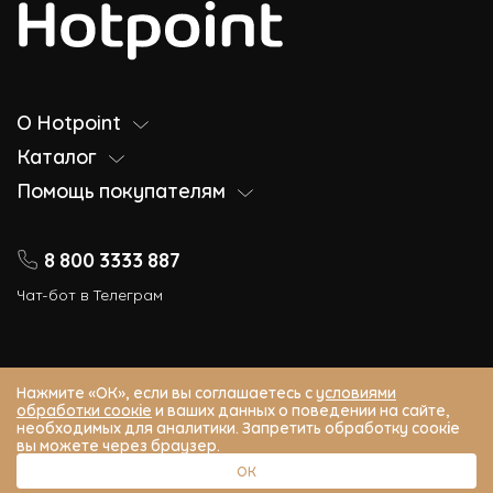
О Hotpoint
Каталог
Помощь покупателям
8 800 3333 887
Чат-бот в Телеграм
Нажмите «ОК», если вы соглашаетесь с
условиями
обработки соокіе
и ваших данных о поведении на сайте,
© 2026 Hotpoint (Хотпоинт) – Официальный сайт. Все права защищены.
необходимых для аналитики. Запретить обработку соокіе
г. Москва, Ленинградский пр-кт, д. 15, стр. 10, этаж 1
вы можете через браузер.
service@ihpappliances.ru
ОК