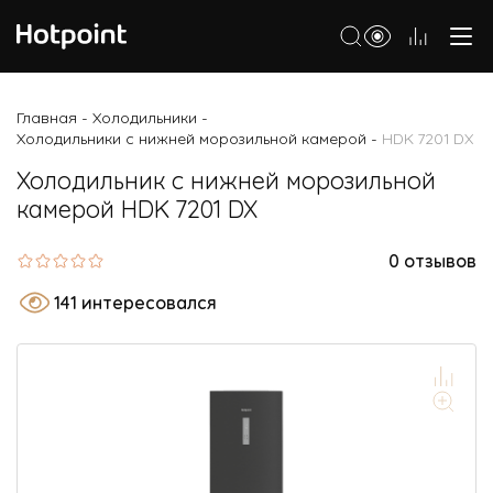
Холодильники
Главная
Холодильники
-
-
Холодильники с нижней морозильной камерой
HDK 7201 DX
-
Морозильные камеры
Холодильник с нижней морозильной
Стиральные и сушильные машины
камерой HDK 7201 DX
Посудомоечные машины
0 отзывов
Варочные панели
141 интересовался
Духовые шкафы
Кухонные плиты
Вытяжки
Микроволновые печи
Малая бытовая техника