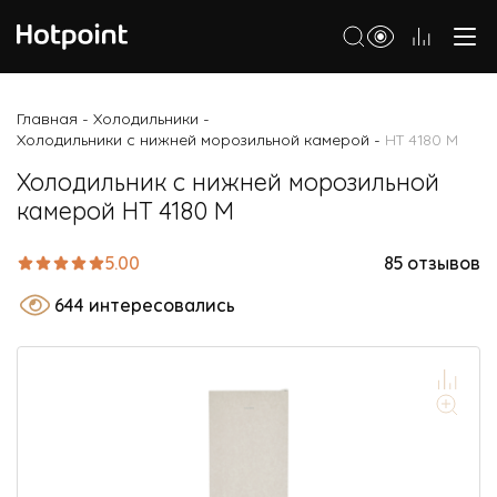
Холодильники
Главная
Холодильники
-
-
Холодильники с нижней морозильной камерой
HT 4180 M
-
Морозильные камеры
Холодильник с нижней морозильной
Стиральные и сушильные машины
камерой HT 4180 M
Посудомоечные машины
5.00
85 отзывов
Варочные панели
644 интересовались
Духовые шкафы
Кухонные плиты
Вытяжки
Микроволновые печи
Малая бытовая техника