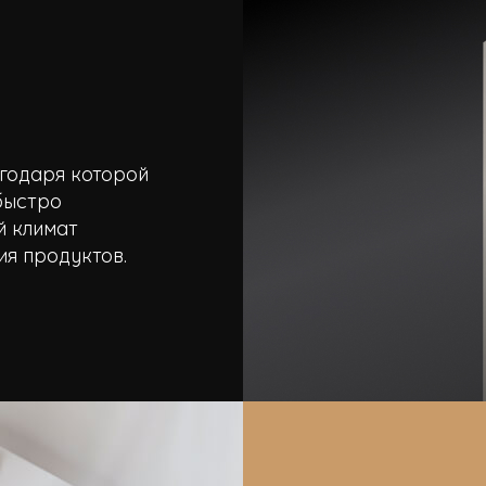
агодаря которой
быстро
й климат
ия продуктов.