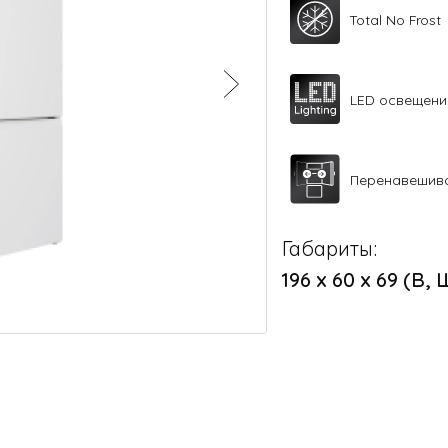
Total No Frost
LED освещени
Перенавешив
Габариты:
196 х 60 х 69 (В, 