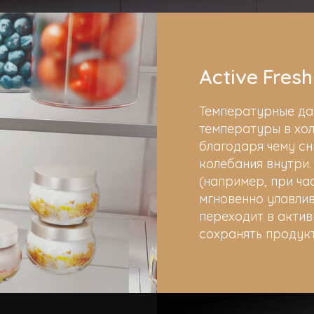
Active Fresh
Температурные да
температуры в хол
благодаря чему с
колебания внутри.
(например, при ча
мгновенно улавлив
переходит в актив
сохранять продук