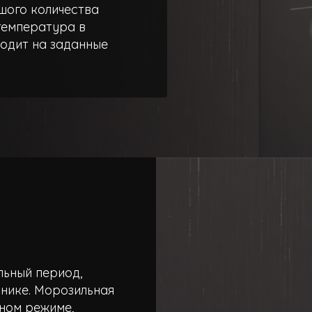
шого количества
температура в
одит на заданные
льный период,
ьнике. Морозильная
ном режиме,