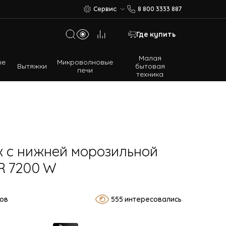
Сервис
8 800 3333 887
Где купить
Малая
ые
Микроволновые
Вытяжки
бытовая
печи
техника
Многодверные холодильники
Встраиваемые холодильники
 с нижней морозильной
R 7200 W
вов
555 интересовались