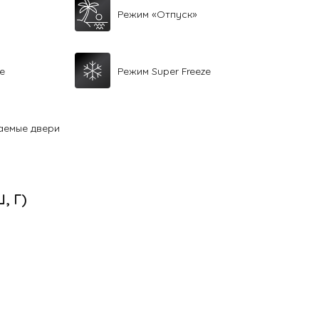
Режим «Отпуск»
е
Режим Super Freeze
аемые двери
Ш, Г)