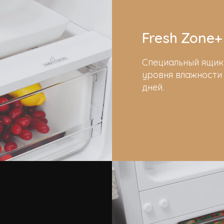
Fresh Zone+
Специальный ящик
уровня влажности 
дней.