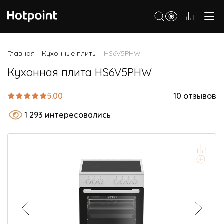
Холодильники
Главная
Кухонные плиты
HS6V5PHW
-
-
Морозильные камеры
Кухонная плита HS6V5PHW
Стиральные и сушильные машины
5.00
10 отзывов
Посудомоечные машины
1 293 интересовались
Варочные панели
Духовые шкафы
Кухонные плиты
Вытяжки
Микроволновые печи
Малая бытовая техника