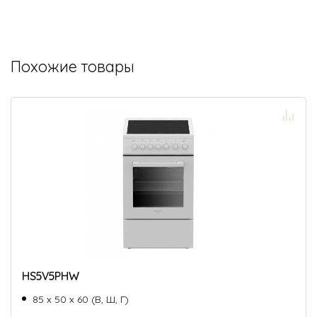
Похожие товары
HS5V5PHW
85 х 50 х 60 (В, Ш, Г)