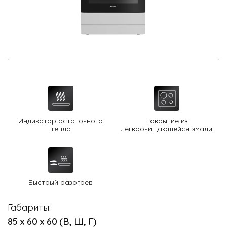
О Hotpoint
Технологии
Где купить
Журнал
Сервис
8 800 3333 887
Индикатор остаточного
Покрытие из
тепла
легкоочищающейся эмали
Быстрый разогрев
Габариты:
85 х 60 х 60 (В, Ш, Г)