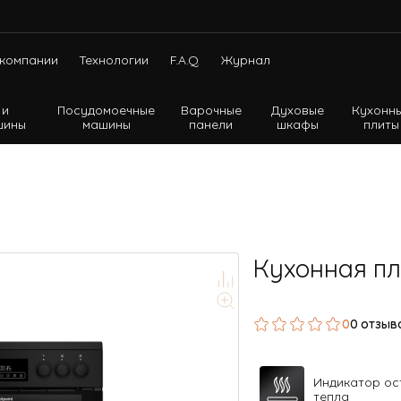
компании
Технологии
F.A.Q.
Журнал
 и
Посудомоечные
Варочные
Духовые
Кухонн
шины
машины
панели
шкафы
плиты
Холодильники с нижней морозильной камерой
Холодильники с верхней морозильной камерой
Холодильники Side-by-side
Кухонная п
0
0 отзыв
Индикатор ос
тепла