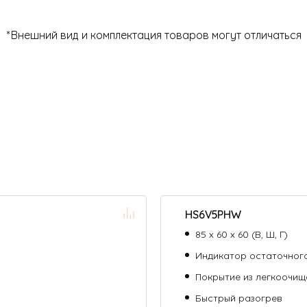
*Внешний вид и комплектация товаров могут отличаться
HS6V5PHW
85 х 60 х 60 (В, Ш, Г)
Индикатор остаточног
Покрытие из легкоочи
Быстрый разогрев