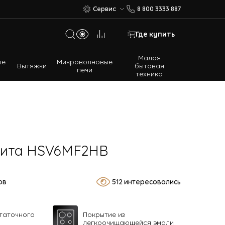
Сервис
8 800 3333 887
Где купить
Малая
ые
Микроволновые
Вытяжки
бытовая
печи
техника
Многодверные холодильники
Встраиваемые холодильники
лита HSV6MF2HB
ов
512 интересовались
таточного
Покрытие из
легкоочищающейся эмали