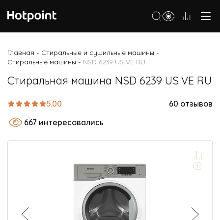
Холодильники
Главная
Стиральные и сушильные машины
-
-
Стиральные машины
NSD 6239 US VE RU
-
Морозильные камеры
Стиральная машина NSD 6239 US VE RU
Стиральные и сушильные машины
Посудомоечные машины
5.00
60 отзывов
Варочные панели
667 интересовались
Духовые шкафы
Кухонные плиты
Вытяжки
Микроволновые печи
Малая бытовая техника