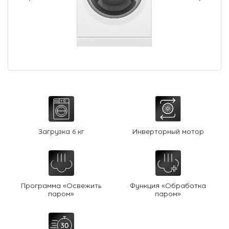
О Hotpoint
Технологии
Где купить
Журнал
Сервис
8 800 3333 887
Загрузка 6 кг
Инверторный мотор
Программа «Освежить
Функция «Обработка
паром»
паром»