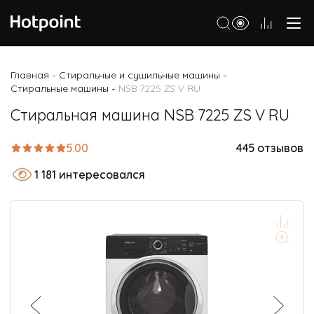
Холодильники
Главная
Стиральные и сушильные машины
-
-
Стиральные машины
NSB 7225 ZS V RU
-
Морозильные камеры
Стиральная машина NSB 7225 ZS V RU
Стиральные и сушильные машины
Посудомоечные машины
5.00
445 отзывов
Варочные панели
1 181 интересовался
Духовые шкафы
Кухонные плиты
Вытяжки
Микроволновые печи
Малая бытовая техника