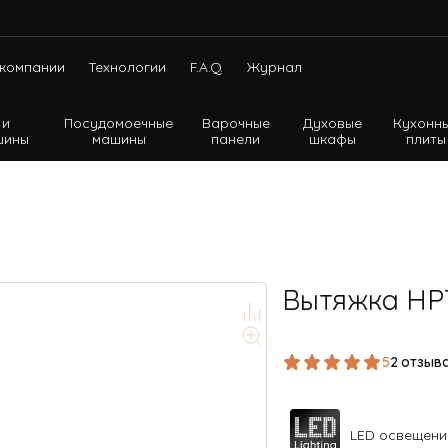
компании
Технологии
F.A.Q.
Журнал
 и
Посудомоечные
Варочные
Духовые
Кухонн
шины
машины
панели
шкафы
плиты
Холодильники с нижней морозильной камерой
Холодильники с верхней морозильной камерой
Холодильники Side-by-side
Вытяжка HP
5
2 отзыв
LED освещени