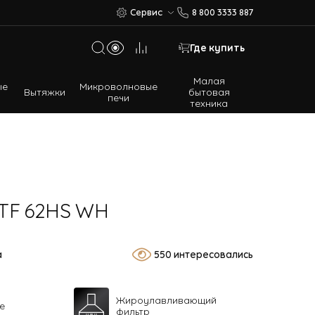
Сервис
8 800 3333 887
Где купить
Малая
ые
Микроволновые
Вытяжки
бытовая
печи
техника
Многодверные холодильники
Встраиваемые холодильники
TF 62HS WH
а
550 интересовались
Жироулавливающий
е
фильтр