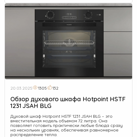
20.03.2025
1305
132
Обзор духового шкафа Hotpoint HSTF
1231 JSAH BLG
Духовой шкаф Hotpoint HSTF 1231 JSAH BLG – это
вместительная модель объемом 72 литра. Она
позволяет готовить практически любые блюда сразу
на нескольких уровнях, обеспечивая равномерное
распределение тепла.