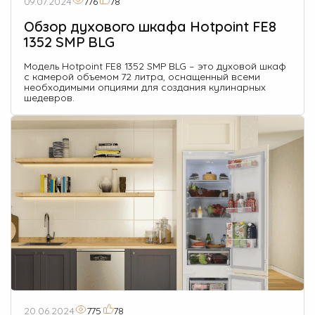
09.07.2024
776
78
Обзор духового шкафа Hotpoint FE8
1352 SMP BLG
Модель Hotpoint FE8 1352 SMP BLG – это духовой шкаф
с камерой объемом 72 литра, оснащенный всеми
необходимыми опциями для создания кулинарных
шедевров.
20.06.2024
775
78