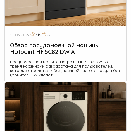
О Hotpoint
Технологии
Где купить
26.03.2026
316
32
Обзор посудомоечной машины
Журнал
Hotpoint HF 5C82 DW A
Сервис
Посудомоечная машина Hotpoint HF 5C82 DW A с
тремя корзинами разработана для пользователей,
8 800 3333 887
которые стремятся к безупречной чистоте посуды без
утомительных хлопот.