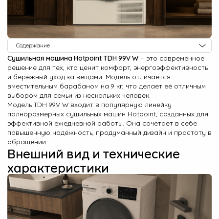
О Hotpoint
Технологии
Содержание
Где купить
Сушильная машина Hotpoint TDH 99V W
– это современное
Внешний вид и технические характеристики
решение для тех, кто ценит комфорт, энергоэффективность
Журнал
Панель управления и дополнительные функции Hotpoint TDH 99V W
и бережный уход за вещами. Модель отличается
вместительным барабаном на 9 кг, что делает её отличным
Программы сушки
Сервис
выбором для семьи из нескольких человек.
Модель TDH 99V W входит в популярную линейку
8 800 3333 887
полноразмерных сушильных машин Hotpoint, созданных для
эффективной ежедневной работы. Она сочетает в себе
повышенную надёжность, продуманный дизайн и простоту в
обращении.
Внешний вид и технические
характеристики