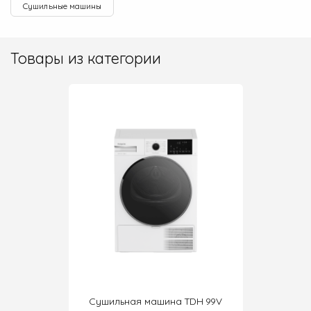
Сушильные машины
Товары из категории
DH 129
Сушильная машина TDH 99V
Сушиль