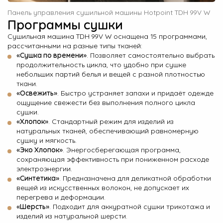
Панель управления сушильной машины Hotpoint TDH 99V W
Программы сушки
Сушильная машина TDH 99V W оснащена 15 программами,
рассчитанными на разные типы тканей:
«Сушка по времени»
. Позволяет самостоятельно выбрать
продолжительность цикла, что удобно при сушке
небольших партий белья и вещей с разной плотностью
ткани.
«Освежить»
. Быстро устраняет запахи и придаёт одежде
ощущение свежести без выполнения полного цикла
сушки.
«Хлопок»
. Стандартный режим для изделий из
натуральных тканей, обеспечивающий равномерную
сушку и мягкость.
«Эко Хлопок»
. Энергосберегающая программа,
сохраняющая эффективность при пониженном расходе
электроэнергии.
«Синтетика»
. Предназначена для деликатной обработки
вещей из искусственных волокон, не допускает их
перегрева и деформации.
«Шерсть»
. Подходит для аккуратной сушки трикотажа и
изделий из натуральной шерсти.