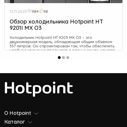
12.11.2025
984
98
Обзор холодильника Hotpoint HT
9201I MX O3
Холодильник Hotpoint HT 9201I MX O3 – это
двухкамерная модель, обладающая общим объемом
357 литров. Он спроектирован так, чтобы обеспечить
удобное хранение продуктов в разных зонах, каждая
из которых поддерживает оптимальную температуру
и уровень влажности.
О Hotpoint
Каталог