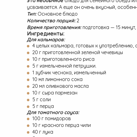
усваивается. А еще он очень вкусный, особен
Тип:
Основное блюдо
Количество порций:
2
Время приготовления:
подготовка — 15 минут,
Ингредиенты:
Для кальмаров:
4 целых кальмара, готовых к употреблению,
20 г приготовленной зеленой чечевицы
10 г приготовленного риса
5 г измельченной петрушки.
1 зубчик чеснока, измельченный
10 мл лимонного сока
20 мл оливкового масла
10 г сыра пармезан
5 г соли
5 г перца
Для томатного соуса:
100 г помидоров
10 г красного перца чили
40 г лука