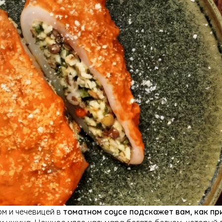
м и чечевицей в
томатном соусе подскажет вам, как пр
и ужина. Нежное мясо кальмара богато белком, который 