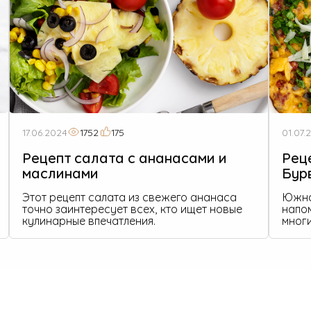
17.06.2024
1752
175
01.07.
Рецепт салата с ананасами и
Рец
маслинами
Бур
Этот рецепт салата из свежего ананаса
Южно
точно заинтересует всех, кто ищет новые
напо
кулинарные впечатления.
многи