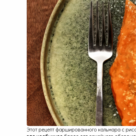
Малая бытовая техника
Этот рецепт фаршированного кальмара с рисо
это необычное
блюдо для семейного обеда ил