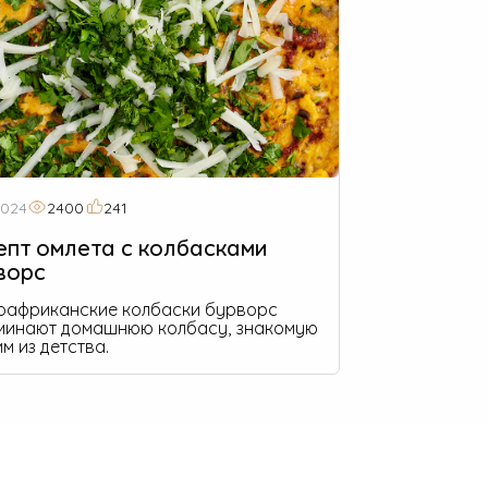
2024
2400
241
епт омлета с колбасками
ворс
африканские колбаски бурворс
минают домашнюю колбасу, знакомую
м из детства.