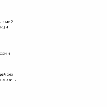
чение 2
шку и
сом и
цей
без
готовить