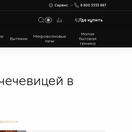
Сервис
8 800 3333 887
Где купить
Малая
ые
Микроволновые
Вытяжки
бытовая
печи
техника
Многодверные холодильники
Встраиваемые холодильники
чечевицей в
делиться