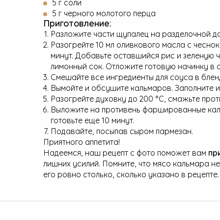
5 г соли
5 г черного молотого перца
Приготовление:
Разложите части щупалец на разделочной д
Разогрейте 10 мл оливкового масла с чесно
минут. Добавьте оставшийся рис и зеленую ч
лимонный сок. Отложите готовую начинку в 
Смешайте все ингредиенты для соуса в блен
Вымойте и обсушите кальмаров. Заполните и
Разогрейте духовку до 200 °C, смажьте прот
Выложите на противень фаршированные кальм
готовьте еще 10 минут.
Подавайте, посыпав сыром пармезан.
Приятного аппетита!
Надеемся, наш рецепт с фото поможет вам
пр
лишних усилий. Помните, что мясо кальмара н
его ровно столько, сколько указано в рецепте.