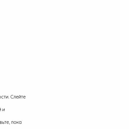
сти. Слейте
й и
ьте, пока