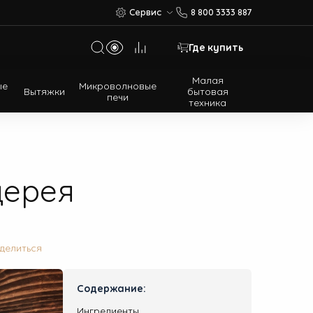
Сервис
8 800 3333 887
Где купить
Малая
ые
Микроволновые
Вытяжки
бытовая
печи
техника
Многодверные холодильники
Встраиваемые холодильники
дерея
делиться
Содержание:
Ингредиенты