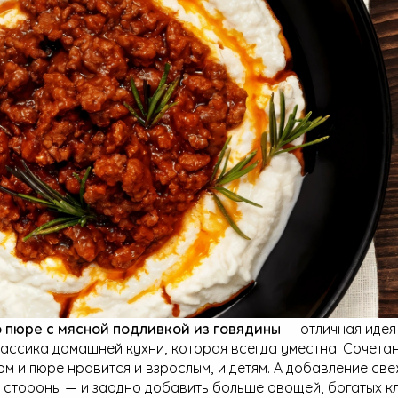
 пюре с мясной подливкой из говядины
— отличная идея
ассика домашней кухни, которая всегда уместна. Сочета
м и пюре нравится и взрослым, и детям. А добавление св
й стороны — и заодно добавить больше овощей, богатых кл