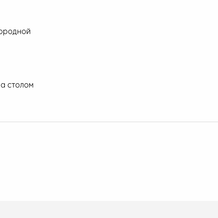
нородной
за столом