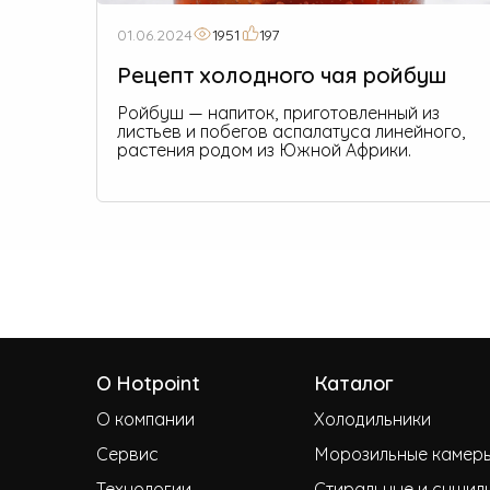
01.06.2024
1951
197
Рецепт холодного чая ройбуш
Ройбуш — напиток, приготовленный из
листьев и побегов аспалатуса линейного,
растения родом из Южной Африки.
О Hotpoint
Каталог
О компании
Холодильники
Сервис
Морозильные камер
Технологии
Стиральные и сушил