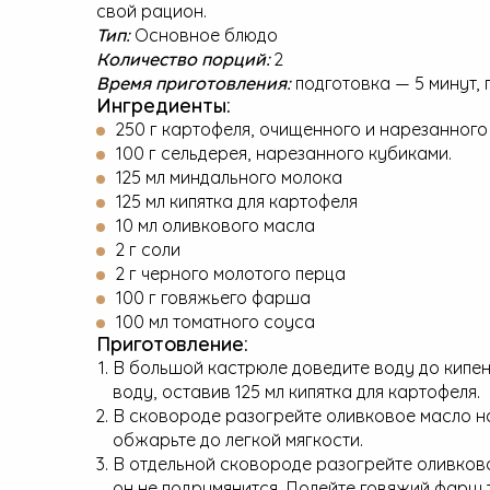
свой рацион.
Тип:
Основное блюдо
Количество порций:
2
Время приготовления:
подготовка — 5 минут, 
Ингредиенты:
250 г картофеля, очищенного и нарезанного
100 г сельдерея, нарезанного кубиками.
125 мл миндального молока
125 мл кипятка для картофеля
10 мл оливкового масла
2 г соли
2 г черного молотого перца
100 г говяжьего фарша
100 мл томатного соуса
Приготовление:
В большой кастрюле доведите воду до кипен
воду, оставив 125 мл кипятка для картофеля.
В сковороде разогрейте оливковое масло н
обжарьте до легкой мягкости.
В отдельной сковороде разогрейте оливково
он не подрумянится. Полейте говяжий фарш