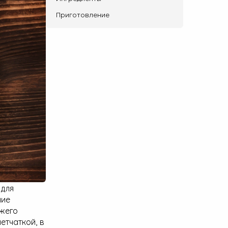
Приготовление
 для
ние
ежего
етчаткой, в