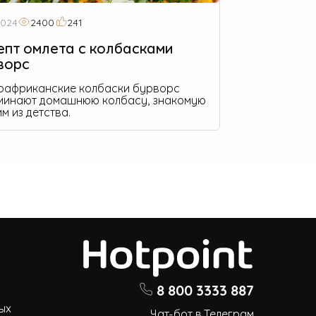
2024
2400
241
епт омлета с колбасками
ворс
африканские колбаски бурворс
минают домашнюю колбасу, знакомую
м из детства.
8 800 3333 887
ых
Чат-бот в Телеграм