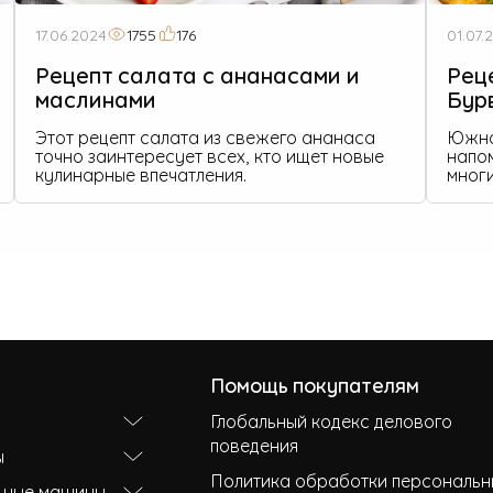
17.06.2024
1755
176
01.07.
Рецепт салата с ананасами и
Рец
маслинами
Бур
Этот рецепт салата из свежего ананаса
Южно
точно заинтересует всех, кто ищет новые
напо
кулинарные впечатления.
многи
Помощь покупателям
Глобальный кодекс делового
поведения
ы
Политика обработки персональн
ьные машины