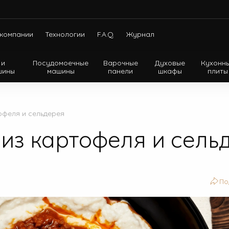
компании
Технологии
F.A.Q.
Журнал
 и
Посудомоечные
Варочные
Духовые
Кухонн
шины
машины
панели
шкафы
плиты
Холодильники с нижней морозильной камерой
Холодильники с верхней морозильной камерой
офеля и сельдерея
Холодильники Side-by-side
 из картофеля и сель
По