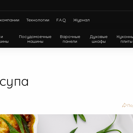
компании
Технологии
F.A.Q.
Журнал
 и
Посудомоечные
Варочные
Духовые
Кухонн
шины
машины
панели
шкафы
плиты
Холодильники с нижней морозильной камерой
Холодильники с верхней морозильной камерой
Холодильники Side-by-side
 супа
По