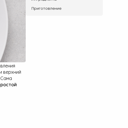
Приготовление
овления
и верхний
. Сама
простой