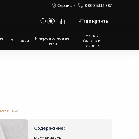
Сервис
8 800 3333 887
Где купить
Малая
ые
Микроволновые
Вытяжки
бытовая
печи
техника
Многодверные холодильники
Встраиваемые холодильники
делиться
Содержание:
Ингредиенты