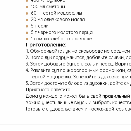
100 мл сметаны
60 г тертой моцареллы
20 мл оливкового масла
5 г соли
5 г черного молотого перца
1 ломтик хлеба на закваске
Приготовление:
Обжаривайте лук на сковороде на среднем о
Когда лук подрумянится, добавьте сливки, до
Затем добавьте бульон, соль и перец. Варите
Разлейте суп по жаропрочным формочкам, св
тертой моцареллы. Запекайте в духовке при т
Затем достаньте блюдо из духовки, дайте ему
Приятного аппетита!
Дома у каждого может быть свой
правильный 
важно учесть личные вкусы и выбрать качеств
Готовьте с удовольствием и наслаждайтесь св