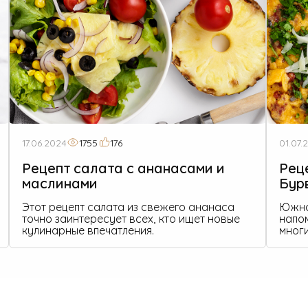
17.06.2024
1755
176
01.07.
Рецепт салата с ананасами и
Рец
маслинами
Бур
Этот рецепт салата из свежего ананаса
Южно
точно заинтересует всех, кто ищет новые
напо
кулинарные впечатления.
многи