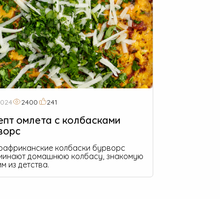
2024
2400
241
епт омлета с колбасками
ворс
африканские колбаски бурворс
минают домашнюю колбасу, знакомую
м из детства.