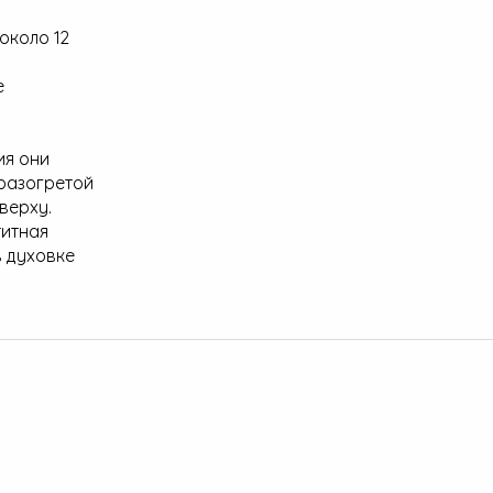
около 12
е
ия они
 разогретой
верху.
титная
в духовке