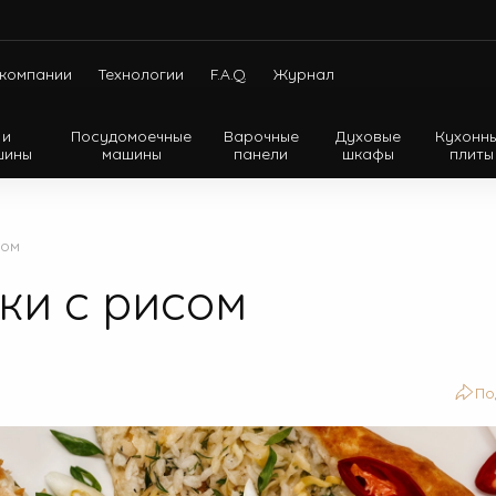
компании
Технологии
F.A.Q.
Журнал
 и
Посудомоечные
Варочные
Духовые
Кухонн
шины
машины
панели
шкафы
плиты
Холодильники с нижней морозильной камерой
Холодильники с верхней морозильной камерой
сом
Холодильники Side-by-side
ки с рисом
По