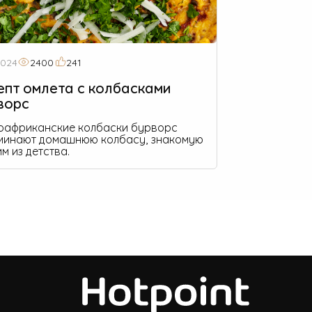
2024
2400
241
епт омлета с колбасками
ворс
африканские колбаски бурворс
минают домашнюю колбасу, знакомую
м из детства.