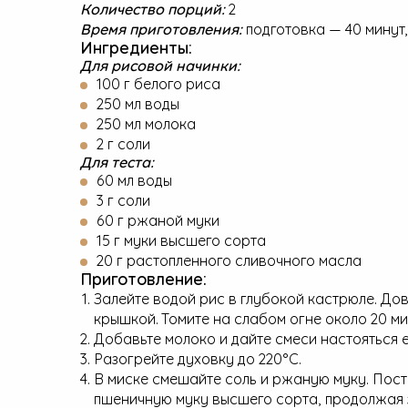
Количество порций:
2
Время приготовления:
подготовка — 40 минут,
Ингредиенты:
Для рисовой начинки:
100 г белого риса
250 мл воды
250 мл молока
2 г соли
Для теста:
60 мл воды
3 г соли
60 г ржаной муки
15 г муки высшего сорта
20 г растопленного сливочного масла
Приготовление:
Залейте водой рис в глубокой кастрюле. До
крышкой. Томите на слабом огне около 20 мин
Добавьте молоко и дайте смеси настояться е
Разогрейте духовку до 220°C.
В миске смешайте соль и ржаную муку. Пост
пшеничную муку высшего сорта, продолжая з