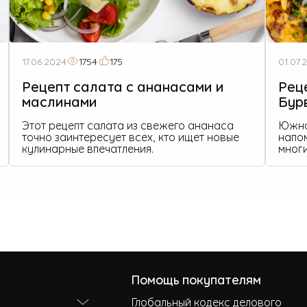
17.06.2024
1754
175
01.07.
Рецепт салата с ананасами и
Рец
маслинами
Бур
Этот рецепт салата из свежего ананаса
Южно
точно заинтересует всех, кто ищет новые
напо
кулинарные впечатления.
многи
Помощь покупателям
Глобальный кодекс делового