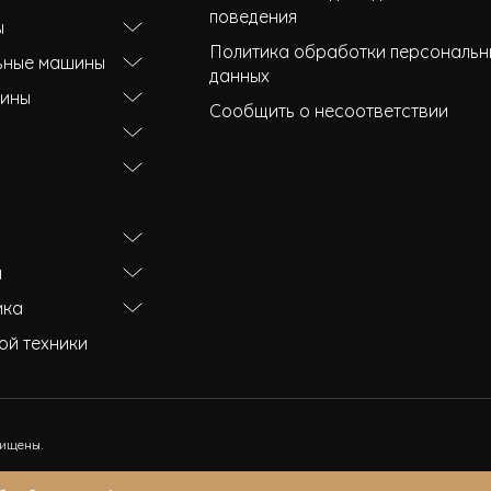
поведения
ы
Политика обработки персональн
ьные машины
данных
ины
Сообщить о несоответствии
и
ика
ой техники
щищены.