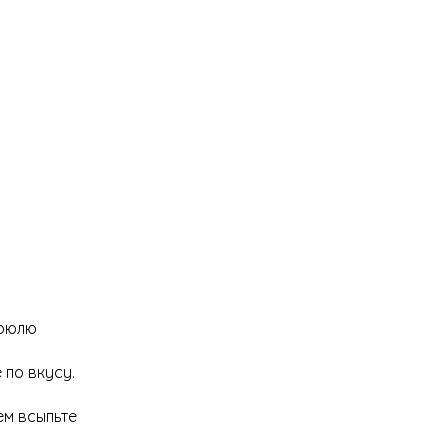
трюлю
 по вкусу.
ем всыпьте