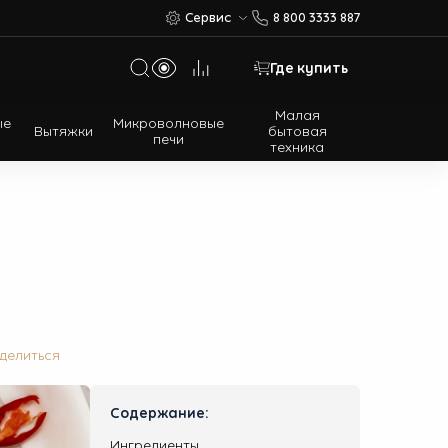
Сервис
8 800 3333 887
Где купить
Малая
ые
Микроволновые
Вытяжки
бытовая
печи
техника
Многодверные холодильники
Встраиваемые холодильники
делиться
Содержание:
Ингредиенты