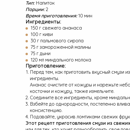
Тип:
Напиток
Порции:
2
Время приготовления:
10 мин
Ингредиенты:
150 г свежего ананаса
100 г киви
30 г пальмового сиропа
75 г замороженной малины
75 г дыни
120 мл миндального молока
Приготовление:
Перед тем, как приготовить вкусный смузи и
ингредиенты.
Ананас очистите от кожуры и нарежьте небо
косточки и кожуру, также измельчите.
Соедините все ингредиенты, кроме миндальн
Взбейте до однородности, постепенно влив
консистенцию.
Подавайте, украсив ломтиками свежих фрук
Этот рецепт приготовления смузи из свежи
или для тех, кто хочет разнообразить свое по