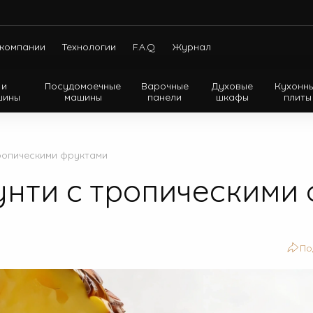
компании
Технологии
F.A.Q.
Журнал
 и
Посудомоечные
Варочные
Духовые
Кухонн
шины
машины
панели
шкафы
плиты
Холодильники с нижней морозильной камерой
Холодильники с верхней морозильной камерой
тропическими фруктами
Холодильники Side-by-side
унти с тропическими
По