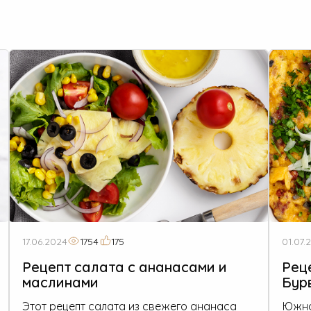
17.06.2024
1754
175
01.07.
Рецепт салата с ананасами и
Рец
маслинами
Бур
Этот рецепт салата из свежего ананаса
Южно