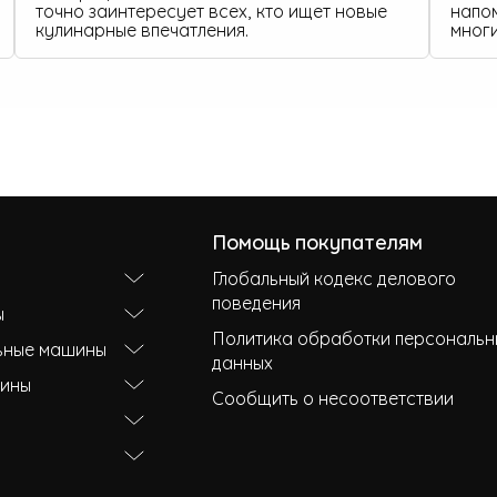
точно заинтересует всех, кто ищет новые
напо
кулинарные впечатления.
многи
Помощь покупателям
Глобальный кодекс делового
поведения
ы
Политика обработки персональн
ьные машины
данных
ины
Сообщить о несоответствии