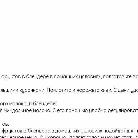
з фруктов в блендере в домашних условиях, подготовьте в
льшими кусочками. Почистите и нарежьте киви. С дыни уд
ого молока, в блендере.
ая миндальное молоко. С его помощью удобно регулироват
тов.
х фруктов
в блендере в домашних условиях подойдет для 
вседневное меню. Он хорошо утоляет голод и может стать л