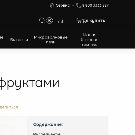
Сервис
8 800 3333 887
Где купить
Малая
ые
Микроволновые
Вытяжки
бытовая
печи
техника
Многодверные холодильники
Встраиваемые холодильники
 фруктами
делиться
Содержание:
Ингредиенты