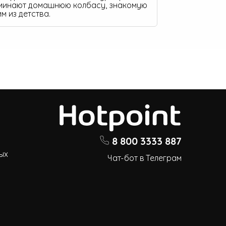
минают домашнюю колбасу, знакомую
м из детства.
8 800 3333 887
ых
Чат-бот в Телеграм