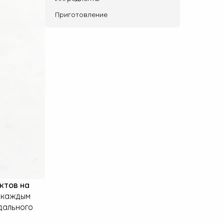
Приготовление
ктов на
с каждым
ндального