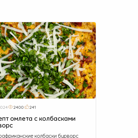
2024
2400
241
епт омлета с колбасками
ворс
африканские колбаски бурворс