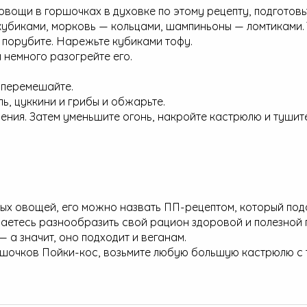
овощи в горшочках в духовке по этому рецепту, подготовь
кубиками, морковь — кольцами, шампиньоны — ломтиками.
о порубите. Нарежьте кубиками тофу.
 немного разогрейте его.
 перемешайте.
ь, цуккини и грибы и обжарьте.
ения. Затем уменьшите огонь, накройте кастрюлю и тушите
ых овощей, его можно назвать ПП-рецептом, который под
араетесь разнообразить свой рацион здоровой и полезной 
 а значит, оно подходит и веганам.
оршочков Пойки-кос, возьмите любую большую кастрюлю с