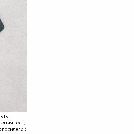
быть
ежным тофу
х посиделок