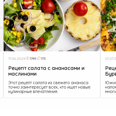
17.06.2024
1749
175
01.07.
Рецепт салата с ананасами и
Рец
маслинами
Бур
Этот рецепт салата из свежего ананаса
Южно
точно заинтересует всех, кто ищет новые
напо
кулинарные впечатления.
многи