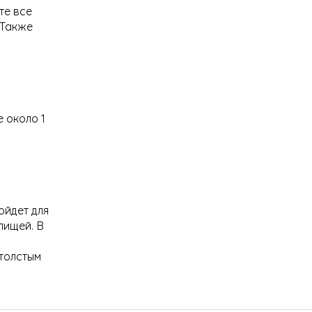
те все
 Также
 около 1
ойдет для
пищей. В
 толстым