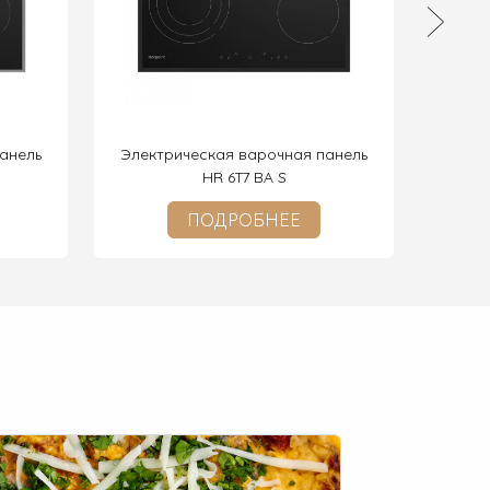
анель
Электрическая варочная панель
Инду
HR 6T7 BA S
ПОДРОБНЕЕ