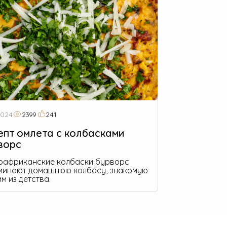
2024
2399
241
епт омлета с колбасками
ворс
африканские колбаски бурворс
минают домашнюю колбасу, знакомую
м из детства.