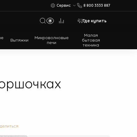
Сервис
8 800 3333 887
Где купить
Малая
ые
Микроволновые
Вытяжки
бытовая
печи
техника
Многодверные холодильники
Встраиваемые холодильники
горшочках
делиться