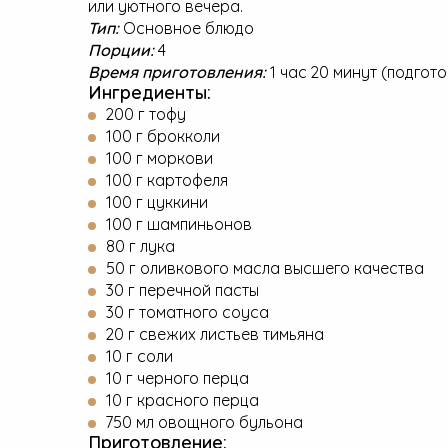
или уютного вечера.
Тип:
Основное блюдо
Порции:
4
Время приготовления:
1 час 20 минут (подгот
Ингредиенты:
200 г тофу
100 г брокколи
100 г моркови
100 г картофеля
100 г цуккини
100 г шампиньонов
80 г лука
50 г оливкового масла высшего качества
30 г перечной пасты
30 г томатного соуса
20 г свежих листьев тимьяна
10 г соли
10 г черного перца
10 г красного перца
750 мл овощного бульона
Приготовление: