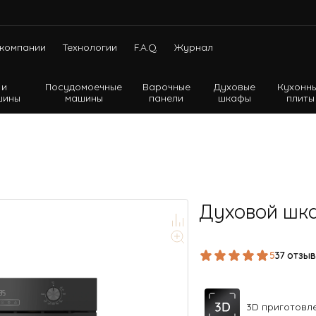
компании
Технологии
F.A.Q.
Журнал
 и
Посудомоечные
Варочные
Духовые
Кухонн
шины
машины
панели
шкафы
плиты
Холодильники с нижней морозильной камерой
Холодильники с верхней морозильной камерой
Холодильники Side-by-side
Духовой шка
5
37 отзы
3D приготовл