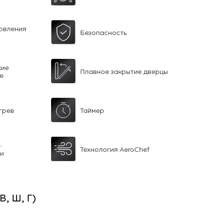
овления
Безопасность
кие
Плавное закрытие дверцы
е
грев
Таймер
е
Технология AeroChef
ли
(В, Ш, Г)