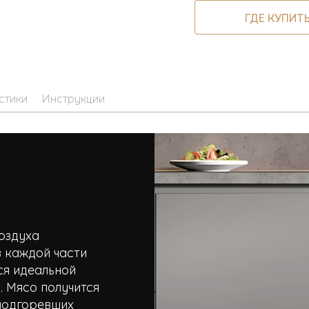
ГДЕ КУПИТ
стики
Инструкции
оздуха
 каждой части
ся идеальной
 Мясо получится
 подгоревших