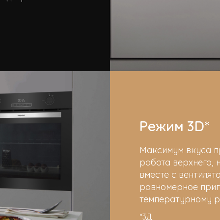
Режим 3D*
Максимум вкуса п
работа верхнего, 
вместе с вентиля
равномерное приго
температурному р
*3Д