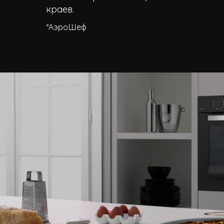
краев.
*АэроШеф