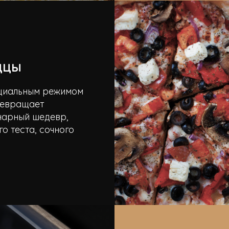
ццы
ециальным режимом
превращает
нарный шедевр,
о теста, сочного