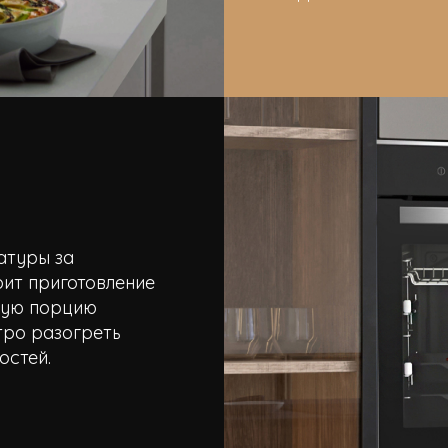
атуры за
рит приготовление
овую порцию
тро разогреть
остей.