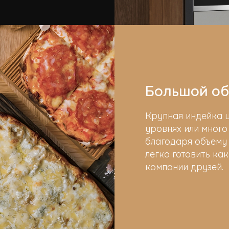
Большой о
Крупная индейка ц
уровнях или много
благодаря объему
легко готовить как
компании друзей.