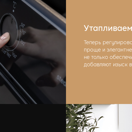
Утапливаем
Теперь регулиров
проще и элегантне
не только обеспеч
добавляют изыск в