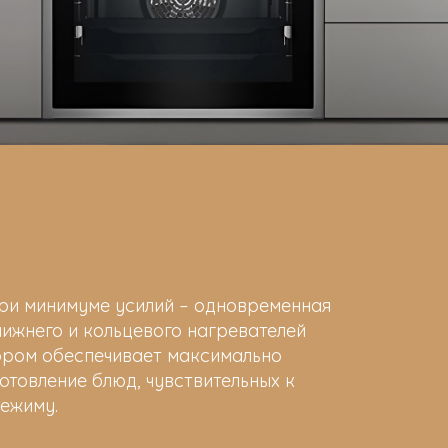
ри минимуме усилий – одновременная
нижнего и кольцевого нагревателей
тором обеспечивает максимально
товление блюд, чувствительных к
ежиму.