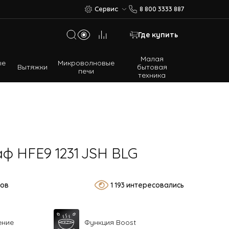
Сервис
8 800 3333 887
Где купить
Малая
ые
Микроволновые
Вытяжки
бытовая
печи
техника
Многодверные холодильники
Встраиваемые холодильники
ф HFE9 1231 JSH BLG
вов
1 193 интересовались
ение
Функция Boost