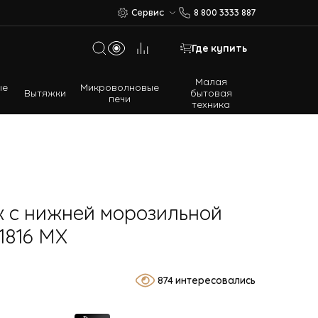
Сервис
8 800 3333 887
Где купить
Малая
ые
Микроволновые
Вытяжки
бытовая
печи
техника
Многодверные холодильники
Встраиваемые холодильники
 с нижней морозильной
1816 MX
874 интересовались