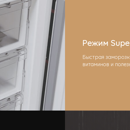
Режим Super
Быстрая заморозк
витаминов и полез