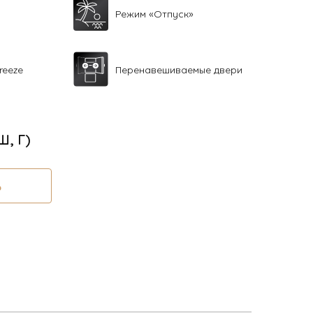
Режим «Отпуск»
reeze
Перенавешиваемые двери
Ш, Г)
Ь