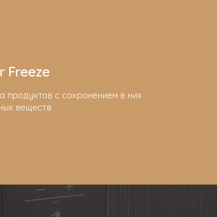
 Freeze
а продуктов с сохранением в них
ных веществ.