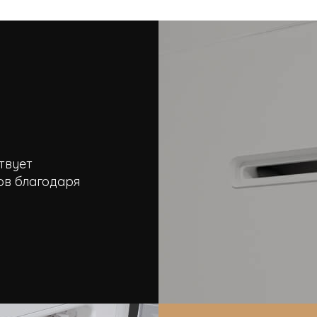
твует
ов благодаря