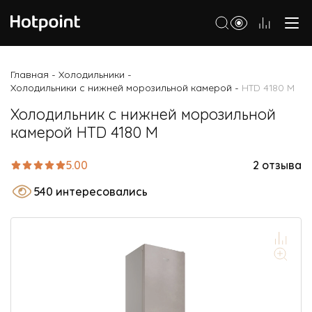
Холодильники
Главная
Холодильники
-
-
Холодильники с нижней морозильной камерой
HTD 4180 M
-
Морозильные камеры
Холодильник с нижней морозильной
Стиральные и сушильные машины
камерой HTD 4180 M
Посудомоечные машины
5.00
2 отзыва
Варочные панели
540 интересовались
Духовые шкафы
Кухонные плиты
Вытяжки
Микроволновые печи
Малая бытовая техника