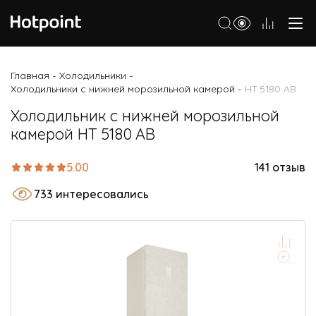
Холодильники
Главная
Холодильники
-
-
Холодильники с нижней морозильной камерой
HT 5180 AB
-
Морозильные камеры
Холодильник с нижней морозильной
Стиральные и сушильные машины
камерой HT 5180 AB
Посудомоечные машины
5.00
141 отзыв
Варочные панели
733 интересовались
Духовые шкафы
Кухонные плиты
Вытяжки
Микроволновые печи
Малая бытовая техника