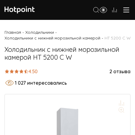
Холодильники
Главная
Холодильники
-
-
Холодильники с нижней морозильной камерой
HT 5200 C W
-
Морозильные камеры
Холодильник с нижней морозильной
Стиральные и сушильные машины
камерой HT 5200 C W
Посудомоечные машины
4.50
2 отзыва
Варочные панели
1 027 интересовались
Духовые шкафы
Кухонные плиты
Вытяжки
Микроволновые печи
Малая бытовая техника