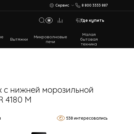
Сервис
8 800 3333 887
Где купить
Малая
ые
Микроволновые
Вытяжки
бытовая
печи
техника
Многодверные холодильники
Встраиваемые холодильники
 с нижней морозильной
R 4180 M
а
538 интересовались