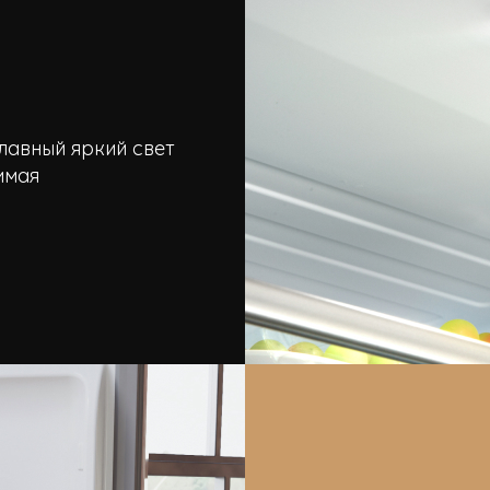
лавный яркий свет
имая