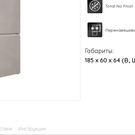
Total No Frost
Перенавешив
Габариты:
185 х 60 х 64 (В, 
стики
Инструкции