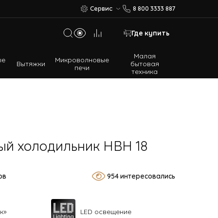
Сервис
8 800 3333 887
Где купить
Малая
ые
Микроволновые
Вытяжки
бытовая
печи
техника
Многодверные холодильники
Встраиваемые холодильники
ый холодильник HBH 18
ов
954 интересовались
к»
LED освещение