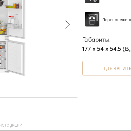
Перенавешив
Габариты:
177 х 54 х 54.5 (В
ГДЕ КУПИТ
нструкции