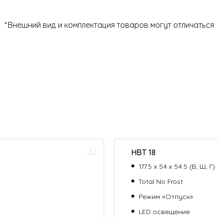
*Внешний вид и комплектация товаров могут отличаться
HBT 18
177.5 х 54 х 54.5 (В, Ш, Г)
Total No Frost
Режим «Отпуск»
LED освещение