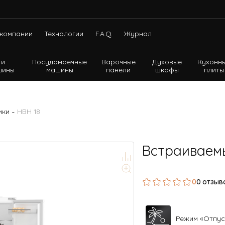
компании
Технологии
F.A.Q.
Журнал
 и
Посудомоечные
Варочные
Духовые
Кухонн
шины
машины
панели
шкафы
плиты
Холодильники с нижней морозильной камерой
Холодильники с верхней морозильной камерой
-
ики
HBH 18
Холодильники Side-by-side
Встраиваем
0
0 отзыв
Режим «Отпус