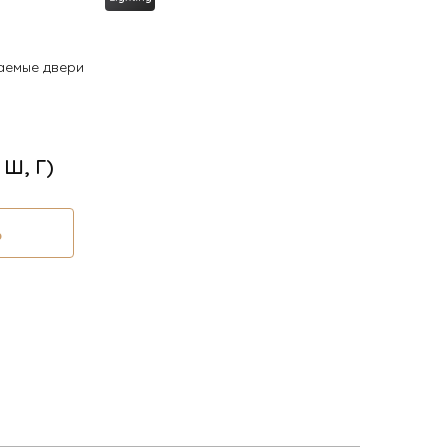
аемые двери
, Ш, Г)
Ь