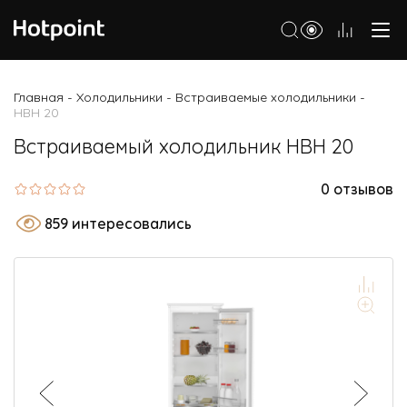
Холодильники
Главная
Холодильники
Встраиваемые холодильники
-
-
-
HBH 20
Морозильные камеры
Встраиваемый холодильник HBH 20
Стиральные и сушильные машины
0 отзывов
Посудомоечные машины
859 интересовались
Варочные панели
Духовые шкафы
Кухонные плиты
Вытяжки
Микроволновые печи
Малая бытовая техника