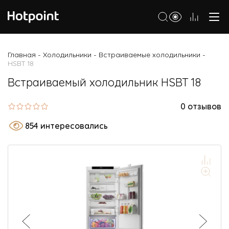
Холодильники
Главная
Холодильники
Встраиваемые холодильники
-
-
-
HSBT 18
Морозильные камеры
Встраиваемый холодильник HSBT 18
Стиральные и сушильные машины
0 отзывов
Посудомоечные машины
854 интересовались
Варочные панели
Духовые шкафы
Кухонные плиты
Вытяжки
Микроволновые печи
Малая бытовая техника