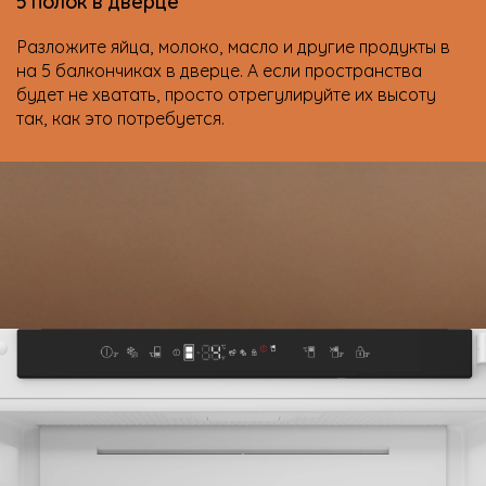
5 полок в дверце
Разложите яйца, молоко, масло и другие продукты в
на 5 балкончиках в дверце. А если пространства
будет не хватать, просто отрегулируйте их высоту
так, как это потребуется.