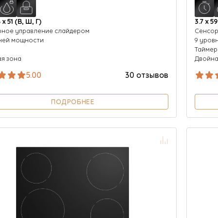
 х 51 (В, Ш, Г)
3.7 х 59
ное управление слайдером
Cенсор
ней мощности
9 уров
р
Таймер
я зона
Двойна
5.00
30 отзывов
ПОДРОБНЕЕ