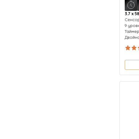
3.7 х 58
Сенсор
9 уров
Тайме
Двойна