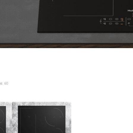
ов:
60