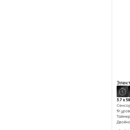
Элект
3.7 х 58
Сенсор
19 уро
Тайме
Двойна