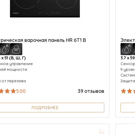
рическая варочная панель HR 6T1 B
Элект
 х 51 (В, Ш, Г)
3.7 х 59
рное управление
Cенсор
ней мощности
9 уров
р
Систем
 от перелива
Защита
5.00
39 отзывов
ПОДРОБНЕЕ