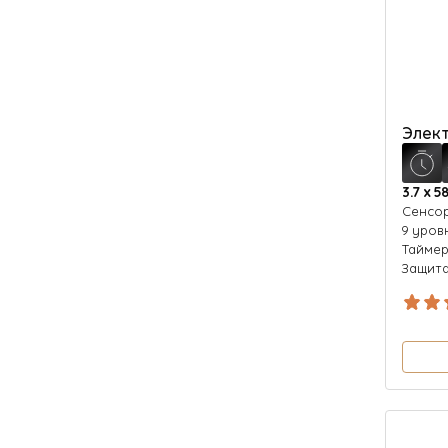
Элект
3.7 х 58
Cенсо
9 уров
Тайме
Защита