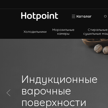
О 
Каталог
Морозильные
Стиральные
Холодильники
камеры
сушильные ма
Холодильники
Морозильные камеры
Стиральные и сушильные машины
Посудомоечные машины
Варочные панели
Индукционные
Духовые шкафы
варочные
Кухонные плиты
Вытяжки
поверхности
Микроволновые печи