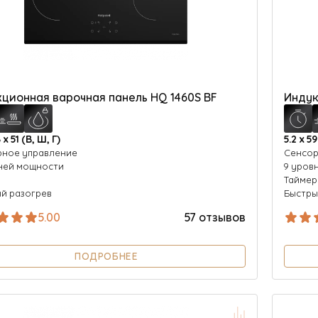
ционная варочная панель HQ 1460S BF
Индук
 х 51 (В, Ш, Г)
5.2 х 59
рное управление
Сенсор
ней мощности
9 уров
р
Таймер
й разогрев
Быстры
5.00
57 отзывов
ПОДРОБНЕЕ