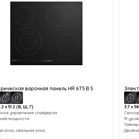
рическая варочная панель HR 6T5 B S
Элект
.2 х 51.2 (В, Ш, Г)
3.7 х 58
ное управление слайдером
Сенсор
вней мощности
19 уро
р
Таймер
я зона, овальная зона
Двойна