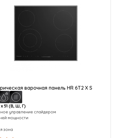
рическая варочная панель HR 6T2 X S
 х 51 (В, Ш, Г)
ное управление слайдером
вней мощности
я зона