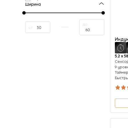
Ширина
до
от
Индук
5.2 х 58
Сенсо
9 уров
Тайме
Быстры