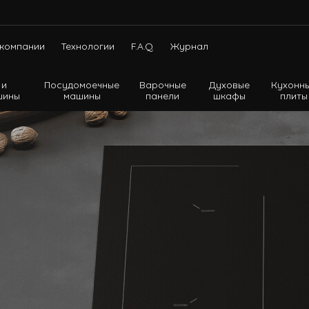
компании
Технологии
F.A.Q.
Журнал
 и
Посудомоечные
Варочные
Духовые
Кухонн
шины
машины
панели
шкафы
плиты
Холодильники с нижней морозильной камерой
Холодильники с верхней морозильной камерой
Холодильники Side-by-side