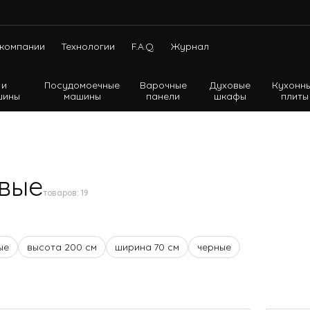
компании
Технологии
F.A.Q.
Журнал
 и
Посудомоечные
Варочные
Духовые
Кухонн
шины
машины
панели
шкафы
плиты
Холодильники с нижней морозильной камерой
Холодильники с верхней морозильной камерой
Холодильники Side-by-side
вые
товаров:
19
ые
высота 200 см
ширина 70 см
черные