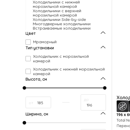
Малая бытовая техника
Холодильники с нижней
морозильной камерой
Холодильники с верхней
морозильной камерой
Холодильники Side-by-side
Многодверные холодильники
Встраиваемые холодильники
Цвет
Мраморный
Тип установки
Холодильник с морозильной
камерой
Холодильник с нижней морозильной
камерой
Высота, см
Холод
до
от
Ширина, см
196 х 6
Total N
Перен