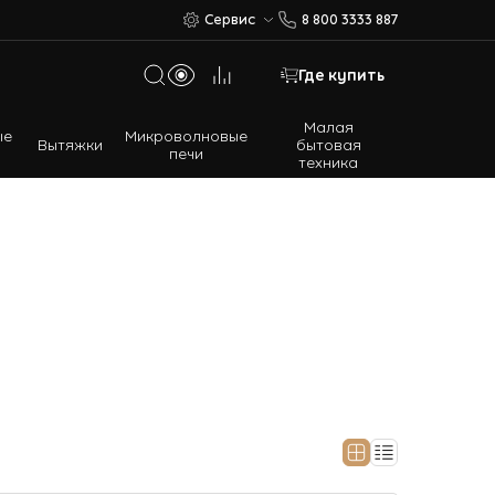
Сервис
8 800 3333 887
Где купить
Малая
ые
Микроволновые
Вытяжки
бытовая
печи
техника
Многодверные холодильники
Встраиваемые холодильники