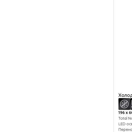
Холод
196 х 6
Total N
LED о
Перен