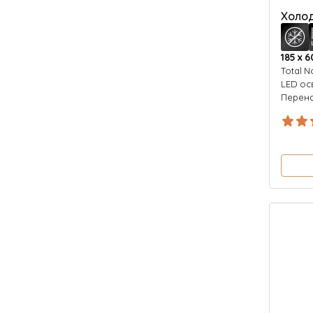
Холод
185 х 6
Total N
LED о
Перен