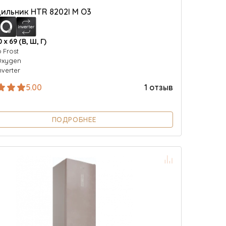
ильник HTR 8202I M O3
0 х 69 (В, Ш, Г)
o Frost
Oxygen
nverter
5.00
1 отзыв
ПОДРОБНЕЕ