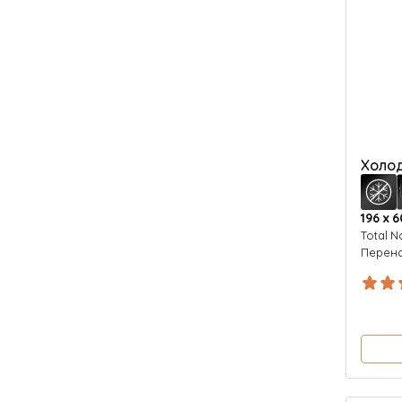
Холод
196 х 6
Total N
Перен