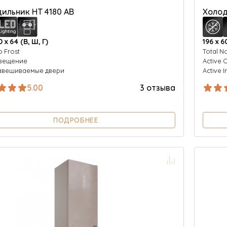
ильник HT 4180 AB
Холод
0 х 64 (В, Ш, Г)
196 х 6
o Frost
Total N
свещение
Active 
авешиваемые двери
Active I
5.00
3 отзыва
ПОДРОБНЕЕ