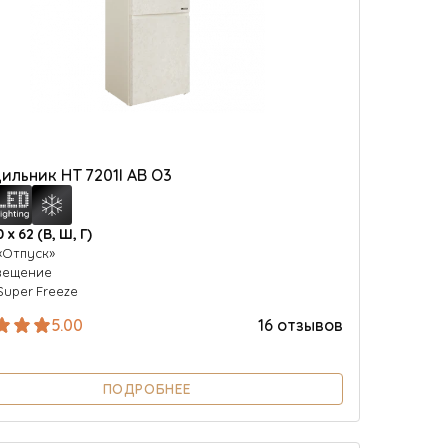
ильник HT 7201I AB O3
0 х 62 (В, Ш, Г)
«Отпуск»
вещение
Super Freeze
5.00
16 отзывов
ПОДРОБНЕЕ