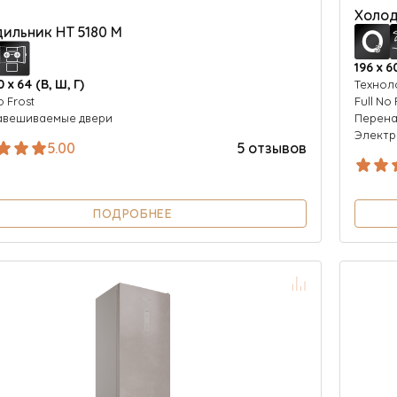
Холод
ильник HT 5180 M
196 х 6
0 х 64 (В, Ш, Г)
Технол
o Frost
Full No 
авешиваемые двери
Перена
Электр
5.00
5 отзывов
ПОДРОБНЕЕ