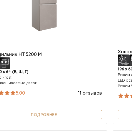
Холод
ильник HT 5200 M
196 х 6
0 х 64 (В, Ш, Г)
Режим 
o Frost
LED ос
авешиваемые двери
Режим 
5.00
11 отзывов
ПОДРОБНЕЕ