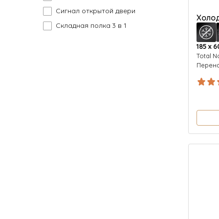
Сигнал открытой двери
Холод
Складная полка 3 в 1
185 х 6
Total N
Перен