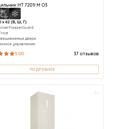
ильник HT 7201I M O3
0 х 62 (В, Ш, Г)
огия FreezerGuard
Frost
вешиваемые двери
онное управление
5.00
37 отзывов
ПОДРОБНЕЕ