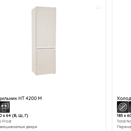
ильник HT 4200 M
Холод
0 х 64 (В, Ш, Г)
185 х 6
o Frost
Total N
авешиваемые двери
Перена