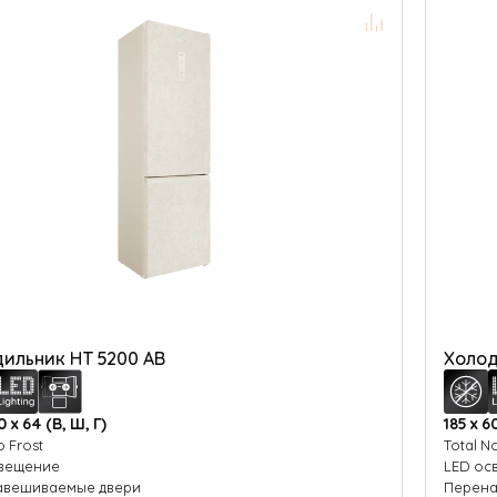
ильник HT 5200 AB
Холод
0 х 64 (В, Ш, Г)
185 х 6
o Frost
Total N
свещение
LED ос
авешиваемые двери
Перена