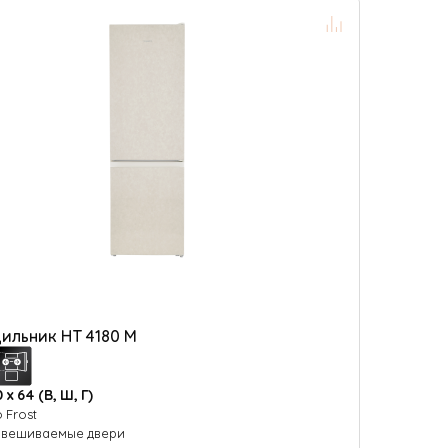
ильник HT 4180 M
0 х 64 (В, Ш, Г)
o Frost
вешиваемые двери