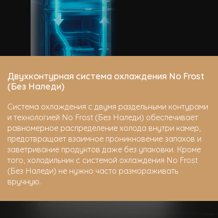
Двухконтурная система охлаждения No Frost
(Без Наледи)
Система охлаждения с двумя раздельными контурами
и технологией No Frost (Без Наледи) обеспечивает
равномерное распределение холода внутри камер,
предотвращает взаимное проникновение запахов и
заветривание продуктов даже без упаковки. Кроме
того, холодильник с системой охлаждения No Frost
(Без Наледи) не нужно часто размораживать
вручную.