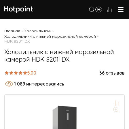
Холодильники
Главная
Холодильники
-
-
Холодильники с нижней морозильной камерой
-
Морозильные камеры
HDK 8201I DX
Стиральные и сушильные машины
Холодильник с нижней морозильной
камерой HDK 8201I DX
Посудомоечные машины
Варочные панели
5.00
36 отзывов
Духовые шкафы
1 089 интересовались
Кухонные плиты
Вытяжки
Микроволновые печи
Малая бытовая техника